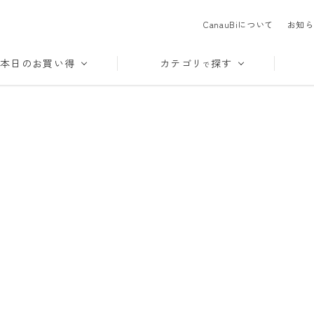
CanauBiについて
お知ら
本日のお買い得
カテゴリ
探す
で