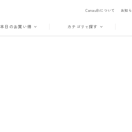
CanauBiについて
お知ら
本日のお買い得
カテゴリ
探す
で