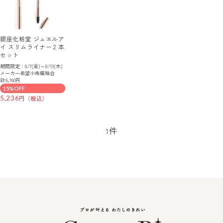
銀座化粧堂 ジュエルア
イ スリムライナー２本
セット
期間限定：8/7(金)～8/13(木)
メーカー希望小売価格合
計:6,160円
15%OFF
5,236
件
1