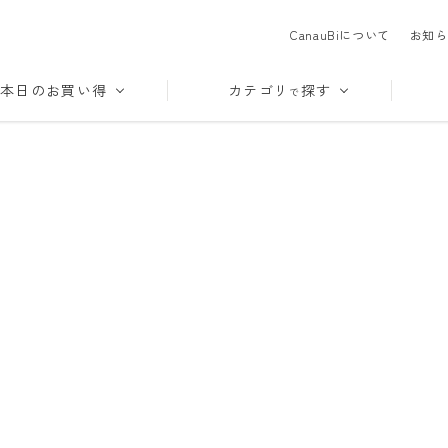
CanauBiについて
お知ら
本日のお買い得
カテゴリ
探す
で