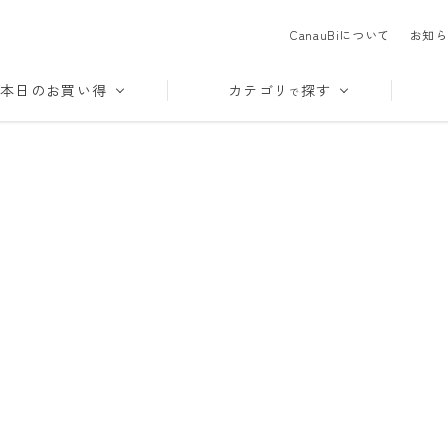
CanauBiについて
お知ら
本日のお買い得
カテゴリ
探す
で