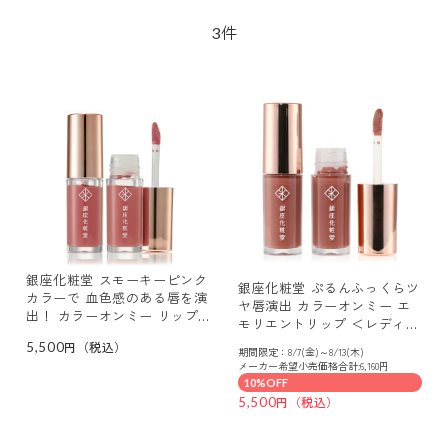
件
3
銀座化粧堂 スモーキーピンク
銀座化粧堂 ぷるんふっくらツ
カラーで 血色感のある唇を演
ヤ唇演出 カラーオンミー エ
出！ カラーオンミー リップ
モリエントリップ ＜レディッ
オイル ｎ ２本セット
シュブラウン＞ ２本セット
5,500
期間限定：8/7(金)～8/13(木)
メーカー希望小売価格合計:6,160円
10%OFF
5,500