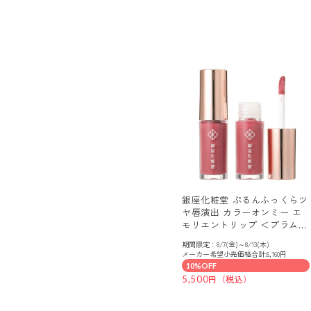
銀座化粧堂 ぷるんふっくらツ
ヤ唇演出 カラーオンミー エ
モリエントリップ ＜プラムピ
ンク＞ ２本セット
期間限定：8/7(金)～8/13(木)
メーカー希望小売価格合計:6,160円
10%OFF
5,500