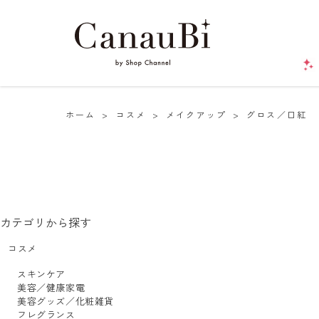
ホーム
>
コスメ
>
メイクアップ
>
グロス／口紅
カテゴリから探す
コスメ
スキンケア
美容／健康家電
美容グッズ／化粧雑貨
フレグランス