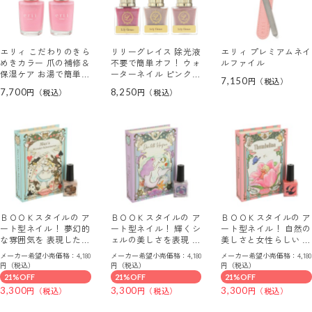
エリィ こだわりのきら
リリーグレイス 除光液
エリィ プレミアムネイ
めきカラー 爪の補修＆
不要で簡単オフ！ ウォ
ルファイル
保湿ケア お湯で簡単オ
ーターネイル ピンクナ
7,150
フ ネイル美容液 ２本
チュラルセレクト ３色
7,700
8,250
セット
セット
ＢＯＯＫスタイルの ア
ＢＯＯＫスタイルの ア
ＢＯＯＫスタイルの ア
ート型ネイル！ 夢幻的
ート型ネイル！ 輝くシ
ート型ネイル！ 自然の
な雰囲気を 表現したベ
ェルの美しさを表現 透
美しさと女性らしい 優
ージュカラー ストーリ
明感パープル系カラー
雅さ演出のピンクカラ
メーカー希望小売価格：4,180
メーカー希望小売価格：4,180
メーカー希望小売価格：4,180
ー・イン・カラー マジ
ストーリー・イン・カ
ー ストーリー・イン・
円（税込）
円（税込）
円（税込）
カルヌード （マニキュ
ラー グリッターシェル
カラー ボタニックピン
21%OFF
21%OFF
21%OFF
ア）
（マニキュア）
ク （マニキュア）
3,300
3,300
3,300