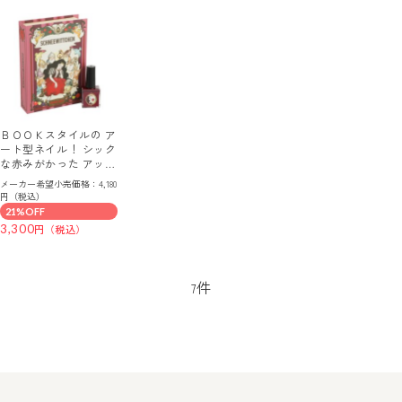
ＢＯＯＫスタイルの ア
ート型ネイル！ シック
な赤みがかった アップ
ルレッドカラー ストー
メーカー希望小売価格：4,180
リー・イン・カラー ポ
円（税込）
イズンアップル （マニ
21%OFF
キュア）
3,300
件
7