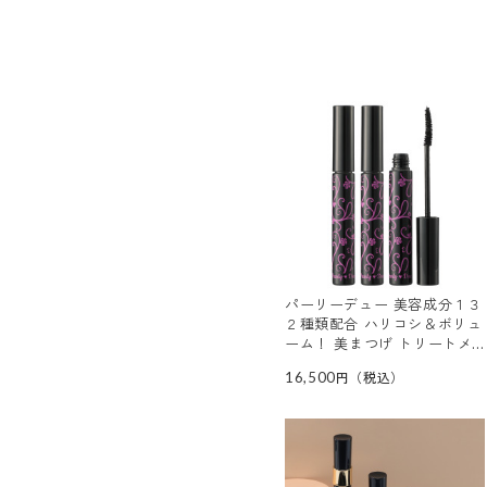
パーリーデュー 美容成分１３
２種類配合 ハリコシ＆ボリュ
ーム！ 美まつげ トリートメ
ントマスカラ ＜プレミアム
16,500
ジュエルブラック＞ ３本セ
ット