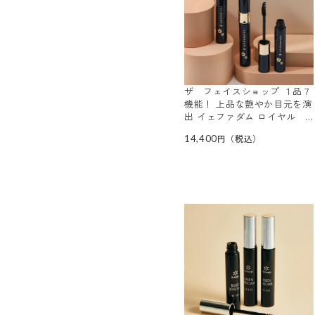
ザ フェイスショップ １品７
機能！ 上品な艶やか目元を演
出 イェファダム ロイヤル
マスカラ ＥＸ ３本セット
14,400