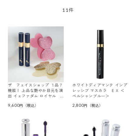
件
11
ザ フェイスショップ １品７
ホワイトディアマンテ インプ
機能！ 上品な艶やか目元を演
レッシブ マスカラ ＥＸ ＜
出 イェファダム ロイヤル
ペルシャンブルー＞
マスカラ ＥＸ ２本特別セッ
9,600
2,800
ト