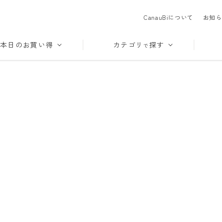
CanauBiについて
お知ら
本日のお買い得
カテゴリ
探す
で