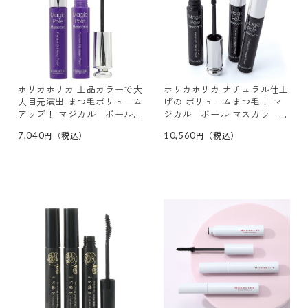
ホリカホリカ 上品カラーで大
ホリカホリカ ナチュラル仕上
人目元演出 まつ毛ボリューム
げの ボリュームまつ毛！ マ
アップ！ マジカル ポール
ジカル ポール マスカラ Ｗ
マスカラ ＷＰ バイオレット
Ｐ３本セット
7,040
10,560
２本セット