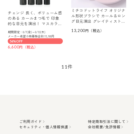
ミチコドットライフ オリジナ
チェンジ 長く、ボリューム感
ル形状ブラシで カール＆ロン
のある カールまつ毛で 印象
グ目元演出 グレイティスト
的な目元を演出！ マスカラ
リフトマスカラ ３本セット
３本セット
13,200
期間限定：8/7(金)～8/13(木)
メーカー希望小売価格合計:15,180円
56%OFF
6,600
件
11
ご利用ガイド
特定商取引法に関して
セキュリティ・個人情報保護
会社概要/免許情報