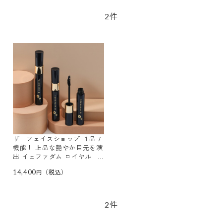
件
2
ザ フェイスショップ １品７
機能！ 上品な艶やか目元を演
出 イェファダム ロイヤル
マスカラ ＥＸ ３本セット
14,400
件
2