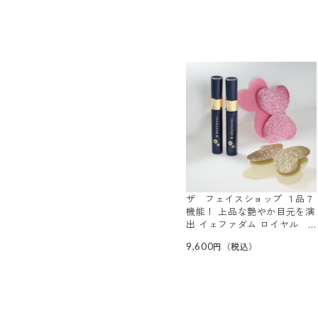
ザ フェイスショップ １品７
機能！ 上品な艶やか目元を演
出 イェファダム ロイヤル
マスカラ ＥＸ ２本特別セッ
9,600
ト