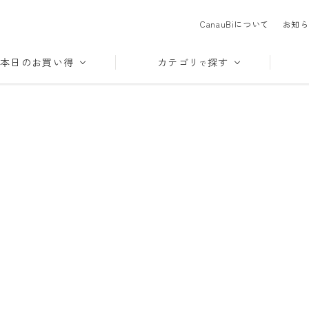
CanauBiについて
お知ら
本日のお買い得
カテゴリ
探す
で