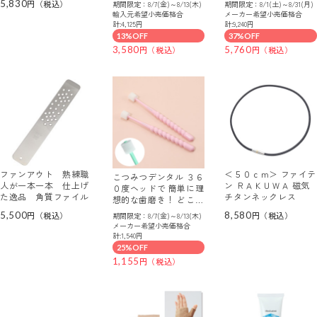
5,830
期間限定：8/7(金)～8/13(木)
期間限定：8/1(土)～8/31(月)
セット
輸入元希望小売価格合
メーカー希望小売価格合
計:4,125円
計:9,240円
13%OFF
37%OFF
3,580
5,760
ファンアウト 熟練職
＜５０ｃｍ＞ ファイテ
こつみつデンタル ３６
人が一本一本 仕上げ
ン ＲＡＫＵＷＡ 磁気
０度ヘッドで 簡単に理
た逸品 角質ファイル
チタンネックレス
想的な歯磨き！ どこで
もハブラシ 同色２本セ
5,500
8,580
期間限定：8/7(金)～8/13(木)
ット
メーカー希望小売価格合
計:1,540円
25%OFF
1,155