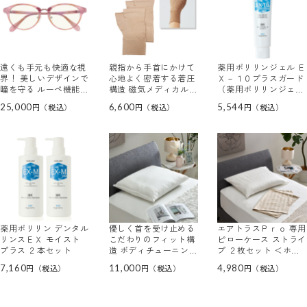
遠くも手元も快適な視
親指から手首にかけて
薬用ポリリンジェル Ｅ
界！ 美しいデザインで
心地よく密着する着圧
Ｘ－１０プラスガード
瞳を守る ルーペ機能付
構造 磁気メディカル
（薬用ポリリンジェル
サングラス アイブレラ
サポーター手用
ＥＸ－１０Ｐ） ＜医
25,000
6,600
5,544
ルーペサングラス アジ
薬部外品・薬用歯みが
ャスト
き＞
薬用ポリリン デンタル
優しく首を受け止める
エアトラスＰｒｏ 専用
リンスＥＸ モイスト
こだわりのフィット構
ピローケース ストライ
プラス ２本セット
造 ボディチューニング
プ ２枚セット ＜ホワ
ピロー エアトラスＰｒ
イト＆ベージュ＞
7,160
11,000
4,980
ｏ