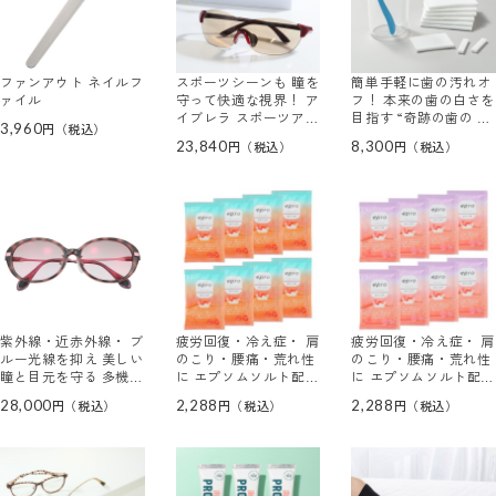
ファンアウト ネイルフ
スポーツシーンも 瞳を
簡単手軽に歯の汚れオ
ァイル
守って快適な視界！ ア
フ！ 本来の歯の白さを
イブレラ スポーツアー
目指す “奇跡の歯の ホ
3,960
バン
ワイトクリーナーＥ
23,840
8,300
Ｘ”
紫外線・近赤外線・ ブ
疲労回復・冷え症・ 肩
疲労回復・冷え症・ 肩
ルー光線を抑え 美しい
のこり・腰痛・荒れ性
のこり・腰痛・荒れ性
瞳と目元を守る 多機能
に エプソムソルト配合
に エプソムソルト配合
サングラス アイブレラ
で 優雅な入浴習慣！
で 優雅な入浴習慣！
28,000
2,288
2,288
ルル
薬用入浴剤エプロＡ３
薬用入浴剤エプロＦ ＜
＜ハーブ＆アンバーの
フルール＆ ローズテ
香＞ ５０ｇサイズ ８
ィーの香＞ ５０ｇサイ
包セット
ズ８包セット