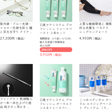
紫外線・ブルー光線・
上質な睡眠環境と 積極
口臭ケアシステム プロ
イエロー光線を抑え 瞳
的な休養を ベネクス
フレッシュ トゥースペ
と目元を守り クリアな
レッグコンフォート
ースト ３本セット
視界 多機能サングラス
27,200
4,950
期間限定：8/7(金)～8/13(木)
アイブレラクリアソフ
輸入元希望小売価格合
ィー
計:4,950円
20%OFF
3,952
ファンアウト 熟練職人
口臭ケアシステム プロ
こつみつデンタル オー
が一本一本仕上げた逸
フレッシュ オーラルリ
ラル エイジングペース
品 純チタン耳かき 大
ンス＆トゥースペース
ト プレミアム （ライ
小２コ耳さじ
トセット
フメイトＫＤ２） ３本