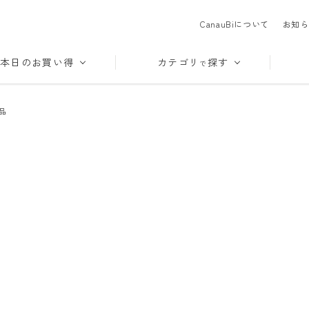
CanauBiについて
お知ら
本日のお買い得
カテゴリ
探す
で
品