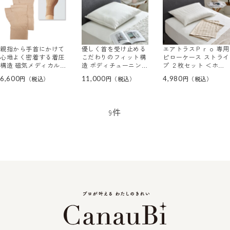
親指から手首にかけて
優しく首を受け止める
エアトラスＰｒｏ 専用
心地よく密着する着圧
こだわりのフィット構
ピローケース ストライ
構造 磁気メディカル
造 ボディチューニング
プ ２枚セット ＜ホワ
サポーター手用
ピロー エアトラスＰｒ
イト＆ベージュ＞
6,600
11,000
4,980
ｏ
件
9