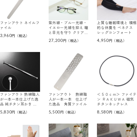
ファンアウト ネイルフ
紫外線・ブルー光線・
上質な睡眠環境と 積極
ァイル
イエロー光線を抑え 瞳
的な休養を ベネクス
と目元を守り クリアな
レッグコンフォート
3,960
視界 多機能サングラス
27,200
4,950
アイブレラクリアソフ
ィー
ファンアウト 熟練職人
ファンアウト 熟練職
＜５０ｃｍ＞ ファイテ
が一本一本仕上げた逸
人が一本一本 仕上げ
ン ＲＡＫＵＷＡ 磁気
品 純チタン耳かき 大
た逸品 角質ファイル
チタンネックレス
小２コ耳さじ
5,830
5,500
8,580