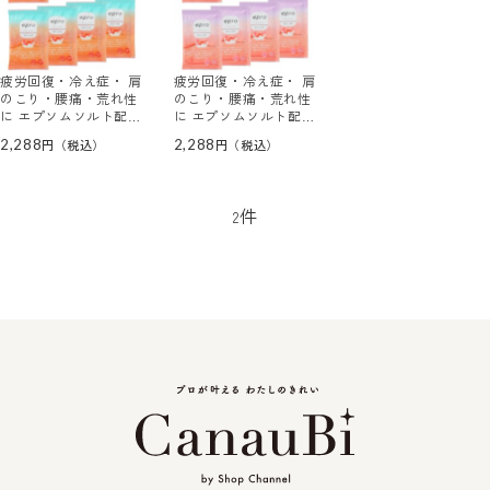
疲労回復・冷え症・ 肩
疲労回復・冷え症・ 肩
のこり・腰痛・荒れ性
のこり・腰痛・荒れ性
に エプソムソルト配合
に エプソムソルト配合
で 優雅な入浴習慣！
で 優雅な入浴習慣！
2,288
2,288
薬用入浴剤エプロＡ３
薬用入浴剤エプロＦ ＜
＜ハーブ＆アンバーの
フルール＆ ローズテ
香＞ ５０ｇサイズ ８
ィーの香＞ ５０ｇサイ
包セット
ズ８包セット
件
2