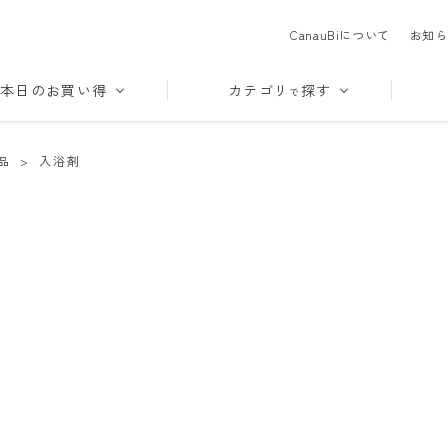
CanauBiについて
お知ら
本日のお買い得
カテゴリ
探す
で
品
>
入浴剤