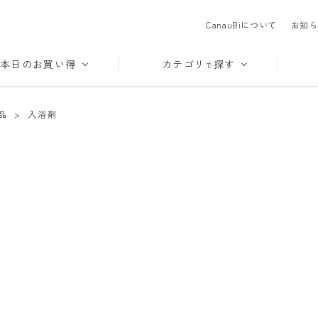
CanauBiについて
お知ら
本日のお買い得
カテゴリ
探す
で
品
>
入浴剤