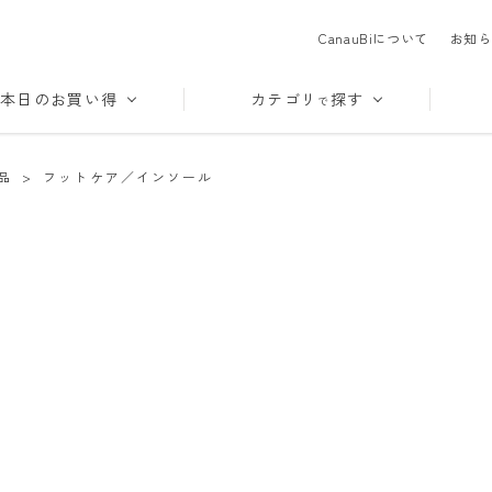
CanauBiについて
お知ら
本日のお買い得
カテゴリ
探す
で
品
>
フットケア／インソール