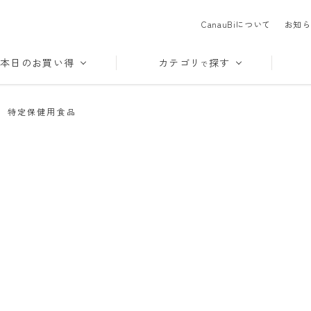
CanauBiについて
お知ら
本日のお買い得
カテゴリ
探す
で
>
特定保健用食品