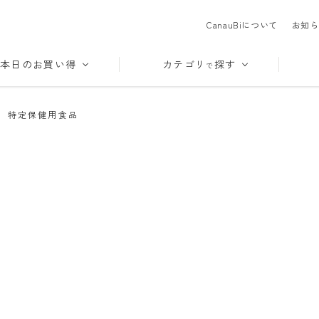
CanauBiについて
お知ら
本日のお買い得
カテゴリ
探す
で
>
特定保健用食品