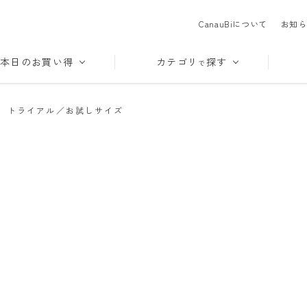
CanauBiについて
お知ら
本日のお買い得
カテゴリ
探す
で
>
トライアル／お試しサイズ