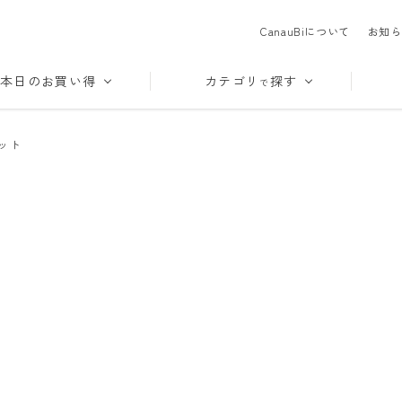
CanauBiについて
お知ら
本日のお買い得
カテゴリ
探す
で
ット