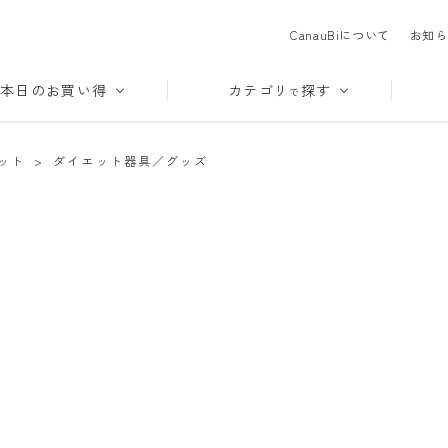
CanauBiについて
お知ら
本日のお買い得
カテゴリ
探す
で
ット
>
ダイエット器具／グッズ