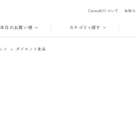
CanauBiについて
お知ら
本日のお買い得
カテゴリ
探す
で
ット
>
ダイエット食品