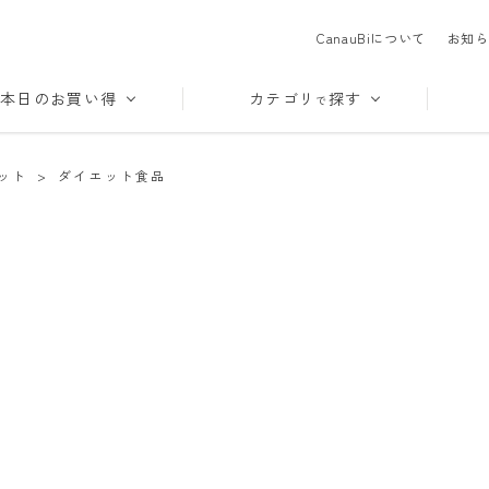
CanauBiについて
お知ら
本日のお買い得
カテゴリ
探す
で
ット
>
ダイエット食品