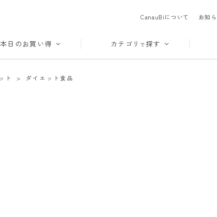
CanauBiについて
お知ら
本日のお買い得
カテゴリ
探す
で
ット
>
ダイエット食品