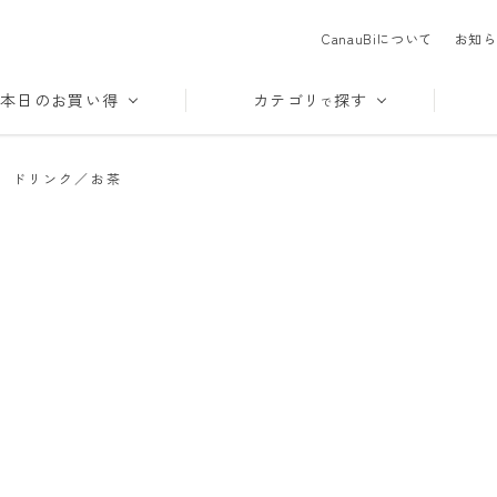
CanauBiについて
お知ら
本日のお買い得
カテゴリ
探す
で
>
ドリンク／お茶