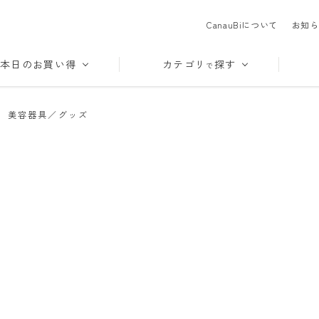
CanauBiについて
お知ら
本日のお買い得
カテゴリ
探す
で
>
美容器具／グッズ