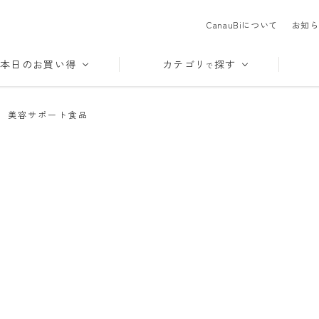
CanauBiについて
お知ら
本日のお買い得
カテゴリ
探す
で
>
美容サポート食品