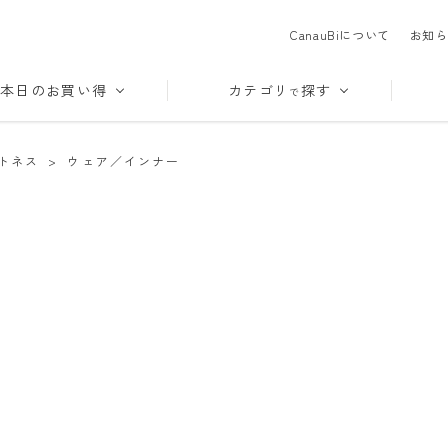
CanauBiについて
お知ら
本日のお買い得
カテゴリ
探す
で
トネス
>
ウェア／インナー