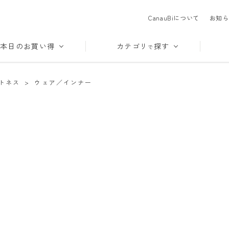
CanauBiについて
お知ら
本日のお買い得
カテゴリ
探す
で
トネス
>
ウェア／インナー