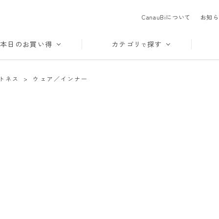
CanauBiについて
お知ら
本日のお買い得
カテゴリ
探す
で
トネス
>
ウェア／インナー