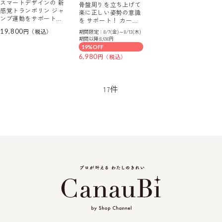
スマートデザインの 新
骨盤周りを立ち上げて
感覚トランポリン ジャ
楽に正しい姿勢の意識
ンプ運動をサポート！
を サポート！ カーブ
シェイプキューブ２
ルチェア ワイド
19,800
期間限定：8/7(金)～8/13(木)
期間以降:8,690円
19%OFF
6,980
件
17