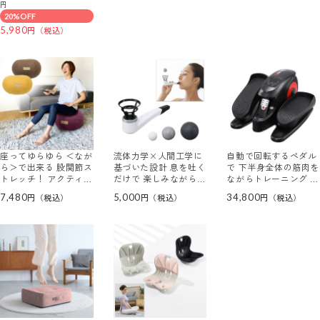
円
20%OFF
5,980
座ってゆらゆら ＜なが
流体力学×人間工学に
自動で回転するペダル
ら＞で出来る 股関節ス
基づいた設計 息を吐く
で 下半身全体の筋肉を
トレッチ！ アクティバ
だけで 楽しみながら続
ながらトレーニング 電
イタル エクササイズ
けられる 長息パイプ
動フットエクサ オルビ
7,480
5,000
34,800
プフ
トレックＭＸ