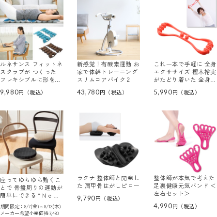
ルネサンス フィットネ
新感覚！有酸素運動 お
これ一本で手軽に 全身
スクラブが つくった
家で体幹トレーニング
エクササイズ 樫木裕実
フレキシブルに形を変
スリムコアバイク２
がたどり着いた 全身健
えて 自由自在にストレ
康！万能バンド
9,980
43,780
5,990
ッチ！ キューフィッタ
ーＰｒｏ
ラクナ 整体師と開発し
整体師が本気で考えた
座ってゆらゆら動くこ
た 肩甲骨はがしピロー
足裏健康元気バンド ＜
とで 骨盤周りの運動が
左右セット＞
簡単にできる “Ｎｅｗ
9,790
ｍｅｅ ローリングクッ
4,990
期間限定：8/7(金)～8/13(木)
ション”
メーカー希望小売価格:7,480