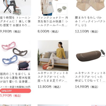
座り時間を トレーニン
ファンクショナリー 外
腰まわりをわしづか
グタイムに！ 楽しく弾
気を取り込み快適！ シ
み！ バックインパクト
む感覚で お腹まわりを
ールドクールパーカー
ＰＬＵＳ
鍛えられる 座って腹筋
専用 パワフルクールフ
9,980
8,000
12,100
さん
ァン
ルネサンス フィットネ
ルネサンス フィットネ
筋肉のこりをほぐし ＆
スクラブが つくった
スクラブが つくった
ゆらゆら運動 樫木裕実
座ったまま足でポンポ
伸ばしてひねって！ 寝
が辿り着いた 全身健康
ン！ 下半身＆下腹部周
たまま簡単ストレッチ
押圧リング
13,800
14,980
メーカー希望小売価格6,990円
りの 筋肉にアプローチ
エアスリマー
14%OFF
バウンドクッションツ
5,990
イン