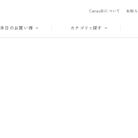
CanauBiについて
お知ら
本日のお買い得
カテゴリ
探す
で