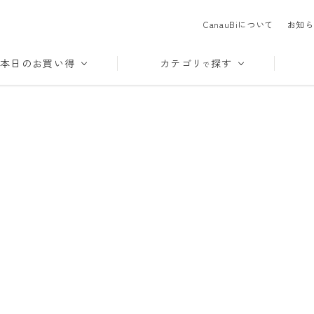
CanauBiについて
お知ら
本日のお買い得
カテゴリ
探す
で