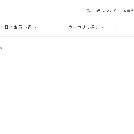
CanauBiについて
お知ら
本日のお買い得
カテゴリ
探す
で
器