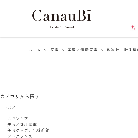
ホーム
>
家電
>
美容／健康家電
>
体組計／計測機
カテゴリから探す
コスメ
スキンケア
美容／健康家電
美容グッズ／化粧雑貨
フレグランス