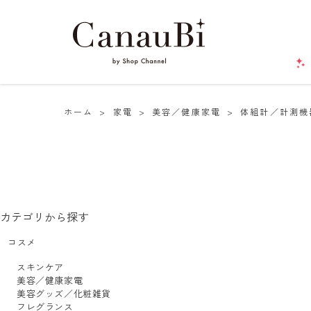
ホーム
>
家電
>
美容／健康家電
>
体組計／計測機
カテゴリから探す
コスメ
スキンケア
美容／健康家電
美容グッズ／化粧雑貨
フレグランス