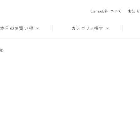
CanauBiについて
お知ら
本日のお買い得
カテゴリ
探す
で
器