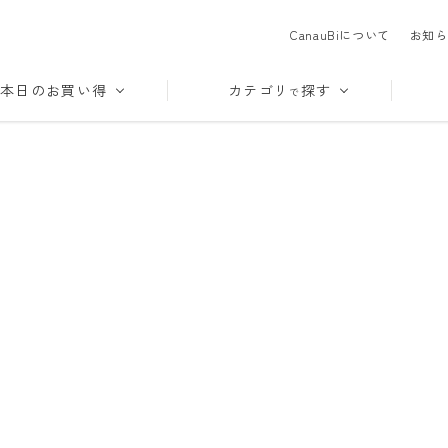
CanauBiについて
お知ら
本日のお買い得
カテゴリ
探す
で