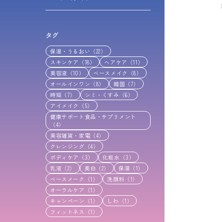
タグ
保湿・うるおい（22）
スキンケア（18）
ヘアケア（11）
美容液（10）
ベースメイク（8）
オールインワン（8）
韓国（7）
時短（7）
シミ・くすみ（6）
アイメイク（5）
健康サポート食品・サプリメント
（4）
美容雑貨・家電（4）
クレンジング（4）
ボディケア（3）
化粧水（3）
乳液（2）
美白（2）
保湿（1）
ベースメーク（1）
洗顔料（1）
オーラルケア（1）
キャンペーン（1）
しわ（1）
フィットネス（1）