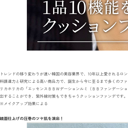
トレンドの移り変わりが速い韓国の美容業界で、10年以上愛されるロ
料調達力と研究による高い商品力で、誕生から今に至るまで多くのファ
リカホリカの「エッセンスＢＢＷデーションルミ（ＢＢファンデーショ
出することができ、紫外線対策もできちゃうクッションファンデです。

※メイクアップ効果による

鏡面仕上げの圧巻のツヤ肌を演出！