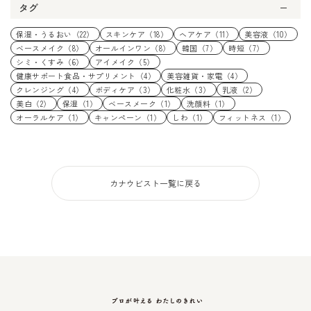
タグ
保湿・うるおい（22）
スキンケア（18）
ヘアケア（11）
美容液（10）
ベースメイク（8）
オールインワン（8）
韓国（7）
時短（7）
シミ・くすみ（6）
アイメイク（5）
健康サポート食品・サプリメント（4）
美容雑貨・家電（4）
クレンジング（4）
ボディケア（3）
化粧水（3）
乳液（2）
美白（2）
保湿（1）
ベースメーク（1）
洗顔料（1）
オーラルケア（1）
キャンペーン（1）
しわ（1）
フィットネス（1）