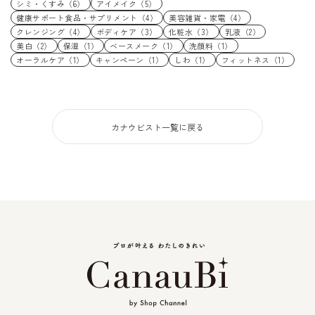
シミ・くすみ（6）
アイメイク（5）
健康サポート食品・サプリメント（4）
美容雑貨・家電（4）
クレンジング（4）
ボディケア（3）
化粧水（3）
乳液（2）
美白（2）
保湿（1）
ベースメーク（1）
洗顔料（1）
オーラルケア（1）
キャンペーン（1）
しわ（1）
フィットネス（1）