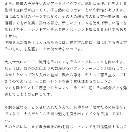
また、後悔の声が多いのがアートメイクです。地肌に直接、色を入れる
施術は立体感が出にくく、不自然になりやすいという特性があります。
眉は単なる顔のパーツではなく、その人の顔立ちの捉え方や美意識、価
値観までもが如実に表れる部分。新しいアイテムを使えば新しい眉にな
るわけでも、トレンドアイテムを使えばトレンド眉になるわけでもあり
ません。

洗練された眉を手に入れるためには、描き方以前に「眉に対する考え方
そのもの」を見直すことが欠かせないのです。

大人世代にとって、流行をそのままなぞるメイクはリスクを伴います。
たとえば、自身の肌色よりも数段明るいファンデーションが流行してい
るからといって取り入れた結果、顔から浮き、かえって悪目立ちしてし
まうのであれば、そこにトレンドを追う意味はあるでしょうか。

シミを隠そうとして厚塗りしたコンシーラーが、逆にその部分だけを強
調してしまうのと同じです。

年齢を重ねることを受け入れたうえで、若作りや「隠すための厚塗り」
ではなく、大人だからこそ持つ魅力を引き出すメイクを目指してほし
い。

そのためには、まず自分自身の軸を持ち、トレンドを取捨選択する力こ