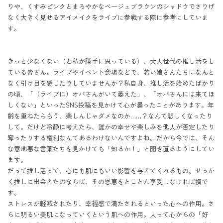
りや、くすみピンクとまろやかなベージュブラウンのシャドウでさりげ
なく大きく見せるアイメイクをライブに参戦する際に参考にしていま
す。
きっと少なくない（と私が勝手に思っている）、大人世代の推し活をし
ている皆さん。ライブやイベント会場などで、若い娘さんたちになんと
なく引け目を感じたりしていませんか？私自身、推し活を始めたばかり
の頃、「（ライブに）オバさんがいて萎えた」、「オバさんには来てほ
しくない」といったSNS投稿を見かけて心が曇ったことがあります。年
齢を重ねたらもう、楽しんじゃダメなのか……？なんて悲しくなったり
して。だけど冷静に考えたら、誰かの幸せや楽しみを他人が否定したり
奪ったりする権利なんてあるわけないんですよね。だから今では、そん
な意地悪な言葉たちを見かけても「知るか！」と開き直るようにしてい
ます。

だって推し活って、心にも肌にもいい影響を与えてくれるもの。せっか
く推しに出会えたのならば、その恩恵をとことん享受しなければ損で
す。

ストレスが軽減されたり、幸福感で満たされるといった心への作用。さ
らに明るい美肌になっていくという肌への作用。人って心からの「好