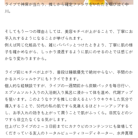
ライブで神席が当たり、推しから確定ファンサをいただき咽び泣く中
川。
そしてもう一つの理由としては、美容モチベが上がることで、丁寧にお
手入れするようになることが挙げられます。

例えば同じ化粧品でも、雑にパパパッとつけたときより、丁寧に肌の様
子を確かめながら、しっかり浸透するように肌にのせるのとでは感じが
かなり変わりますから。

ライブ前にモチベが上がり、普段は睡眠優先で絶対やらない、手間のか
かるスペシャルケアにもトライできます。

個人的な経験談ですが、ライブの一週間前から炭酸パックを毎日行い、
エプソムソルト入りの入浴剤入り風呂に浸かって体を温め、代謝アップ
を狙います。このようなケアを推しに会えるというウキウキした気分で
導入することで、50代の私の肌ですら見違えるほどトーンアップする
し、お手入れの効きも上がって潤うことで肌がふっくら。目尻などのシ
ワすら目立たなくなる気がします。

仕上げにライブの２～３日前までにカナウビのコンテンツにも登場して
くださっている友人のトータルビューティコーディネーター、水井真理