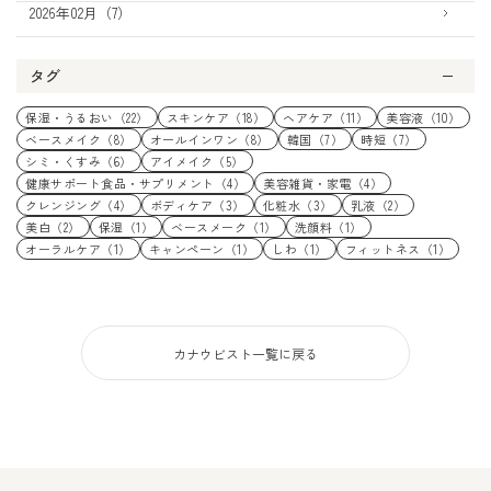
2026年02月（7）
タグ
保湿・うるおい（22）
スキンケア（18）
ヘアケア（11）
美容液（10）
ベースメイク（8）
オールインワン（8）
韓国（7）
時短（7）
シミ・くすみ（6）
アイメイク（5）
健康サポート食品・サプリメント（4）
美容雑貨・家電（4）
クレンジング（4）
ボディケア（3）
化粧水（3）
乳液（2）
美白（2）
保湿（1）
ベースメーク（1）
洗顔料（1）
オーラルケア（1）
キャンペーン（1）
しわ（1）
フィットネス（1）