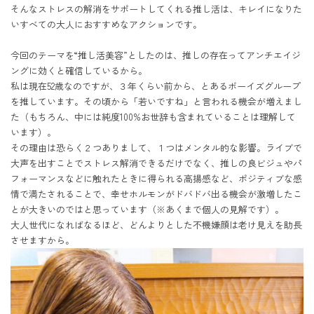
そんなストレスの解消をサポートしてくれる推し活は、キレイになりた
いすべての大人におすすめなアクションです。

今回のテーマを“推し活美容”としたのは、推しの存在ってアンチエイジ
ングに効くと確信しているから。

私は現在52歳なのですが、３年くらい前から、とあるボーイズグループ
を推しています。その頃から「若いですね」と言われる機会が増えまし
た（もちろん、中には純度100%お世辞も含まれていることは理解して
います）。

その理由は恐らく２つありまして、１つはメンタル的な影響。ライブで
大声を出すことでストレス解消できるだけでなく、推しの良ビジュやパ
フォーマンスなどに触れたときに得られる高揚感など、ポジティブな感
情で満たされることで、幸せホルモンがドバドバ出る機会が激増したこ
とが大きいのではと思っています（※あくまで個人の見解です）。

大人世代になればなるほど、どんよりとした不機嫌顔は老け見えを助長