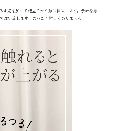
はぬるま湯を加えて泡立てから顔に伸ばします。余計な摩