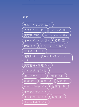
タグ
保湿・うるおい（22）
スキンケア（18）
ヘアケア（11）
美容液（10）
ベースメイク（8）
オールインワン（8）
韓国（7）
時短（7）
シミ・くすみ（6）
アイメイク（5）
健康サポート食品・サプリメント
（4）
美容雑貨・家電（4）
クレンジング（4）
ボディケア（3）
化粧水（3）
乳液（2）
美白（2）
保湿（1）
ベースメーク（1）
洗顔料（1）
オーラルケア（1）
キャンペーン（1）
しわ（1）
フィットネス（1）