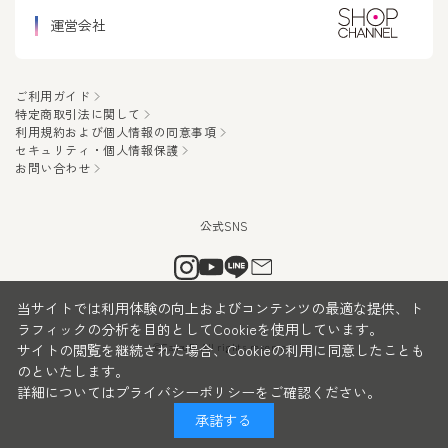
運営会社
ご利用ガイド
特定商取引法に関して
利用規約および個人情報の同意事項
セキュリティ・個人情報保護
お問い合わせ
当サイトでは利用体験の向上およびコンテンツの最適な提供、ト
ラフィックの分析を目的としてCookieを使用しています。
サイトの閲覧を継続された場合、Cookieの利用に同意したことも
©CanauBi All rights reserved.
のといたします。
詳細については
プライバシーポリシー
をご確認ください。
承諾する