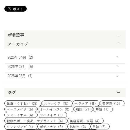
新着記事
アーカイブ
2026年04月（2）
2026年03月（5）
2026年02月（7）
タグ
保湿・うるおい（22）
スキンケア（18）
ヘアケア（11）
美容液（10）
ベースメイク（8）
オールインワン（8）
韓国（7）
時短（7）
シミ・くすみ（6）
アイメイク（5）
健康サポート食品・サプリメント（4）
美容雑貨・家電（4）
クレンジング（4）
ボディケア（3）
化粧水（3）
乳液（2）