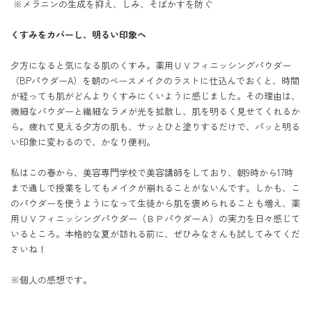
 ※メラニンの生成を抑え、しみ、そばかすを防ぐ

くすみをカバーし、明るい印象へ
夕方になると気になる肌のくすみ。薬用ＵＶフィニッシングパウダー
（BPパウダーA）を朝のベースメイクのラストに仕込んでおくと、時間
が経っても肌がどんよりくすみにくいように感じました。その理由は、
微細なパウダーと繊細なラメが光を拡散し、肌を明るく見せてくれるか
ら。疲れて見える夕方の肌も、サッとひと塗りするだけで、パッと明る
い印象に変わるので、かなり便利。

私はこの春から、美容専門学校で美容講師をしており、朝9時から17時
まで通しで授業をしてもメイクが崩れることがないんです。しかも、こ
のパウダーを使うようになって生徒から肌を褒められることも増え、薬
用ＵＶフィニッシングパウダー（ＢＰパウダーＡ）の実力を日々感じて
いるところ。本格的な夏が訪れる前に、ぜひみなさんも試してみてくだ
さいね！

※個人の感想です。
