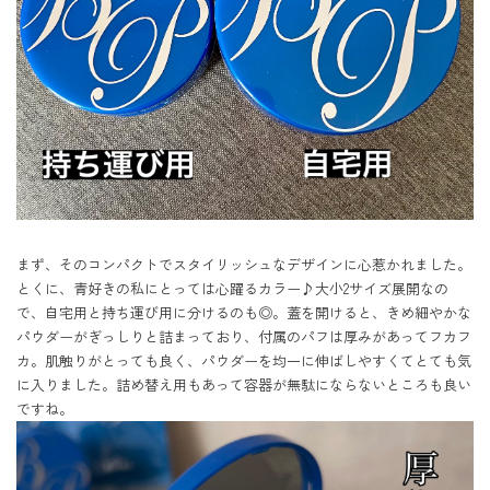
まず、そのコンパクトでスタイリッシュなデザインに心惹かれました。
とくに、青好きの私にとっては心躍るカラー♪大小2サイズ展開なの
で、自宅用と持ち運び用に分けるのも◎。蓋を開けると、きめ細やかな
パウダーがぎっしりと詰まっており、付属のパフは厚みがあってフカフ
カ。肌触りがとっても良く、パウダーを均一に伸ばしやすくてとても気
に入りました。詰め替え用もあって容器が無駄にならないところも良い