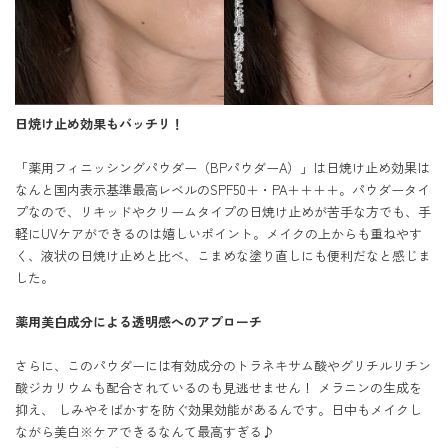
日焼け止め効果もバッチリ！
「薬用フィニッシングパウダー（BPパウダーA）」は日焼け止め効果は
なんと国内表示基準最高レベルのSPF50＋・PA＋＋＋＋。パウダータイ
プなので、リキッドやクリームタイプの日焼け止めが苦手な方でも、手
軽にUVケアができるのは嬉しいポイント。メイクの上からも重ねやす
く、液状の日焼け止めと比べ、こまめな塗り直しにも便利だなと感じま
した。

薬用美白成分による透明感へのアプローチ
さらに、このパウダーには有効成分のトラネキサム酸やグリチルリチン
酸ジカリウムも配合されているのも見逃せません！ メラニンの生成を
抑え、 しみやそばかすを防ぐ効果効能があるんです。日中もメイクし
ながら美白※ケアできるなんて最高すぎる♪
