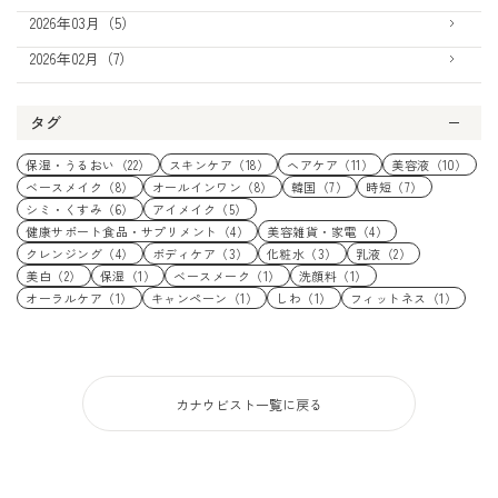
2026年03月（5）
2026年02月（7）
タグ
保湿・うるおい（22）
スキンケア（18）
ヘアケア（11）
美容液（10）
ベースメイク（8）
オールインワン（8）
韓国（7）
時短（7）
シミ・くすみ（6）
アイメイク（5）
健康サポート食品・サプリメント（4）
美容雑貨・家電（4）
クレンジング（4）
ボディケア（3）
化粧水（3）
乳液（2）
美白（2）
保湿（1）
ベースメーク（1）
洗顔料（1）
オーラルケア（1）
キャンペーン（1）
しわ（1）
フィットネス（1）