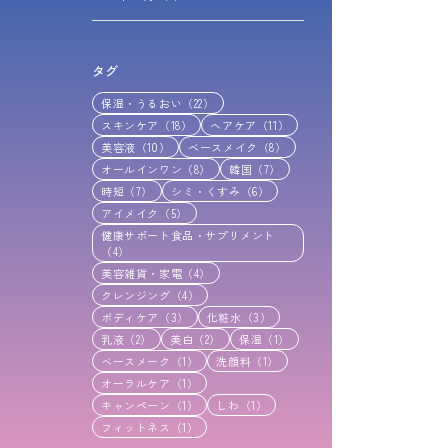
タグ
保湿・うるおい（22）
スキンケア（18）
ヘアケア（11）
美容液（10）
ベースメイク（8）
オールインワン（8）
韓国（7）
時短（7）
シミ・くすみ（6）
アイメイク（5）
健康サポート食品・サプリメント
（4）
美容雑貨・家電（4）
クレンジング（4）
ボディケア（3）
化粧水（3）
乳液（2）
美白（2）
保湿（1）
ベースメーク（1）
洗顔料（1）
オーラルケア（1）
キャンペーン（1）
しわ（1）
フィットネス（1）