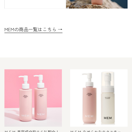
ＭＥＭ 美容成分約８６％配合！
ＭＥＭ なめらかなテクスチャー