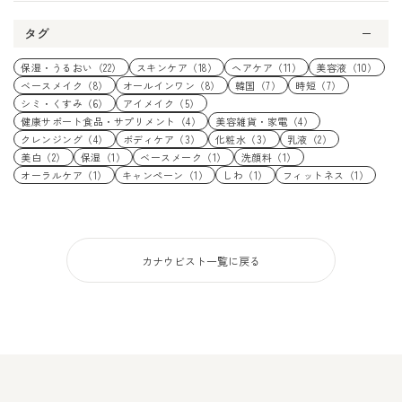
タグ
保湿・うるおい（22）
スキンケア（18）
ヘアケア（11）
美容液（10）
ベースメイク（8）
オールインワン（8）
韓国（7）
時短（7）
シミ・くすみ（6）
アイメイク（5）
健康サポート食品・サプリメント（4）
美容雑貨・家電（4）
クレンジング（4）
ボディケア（3）
化粧水（3）
乳液（2）
美白（2）
保湿（1）
ベースメーク（1）
洗顔料（1）
オーラルケア（1）
キャンペーン（1）
しわ（1）
フィットネス（1）