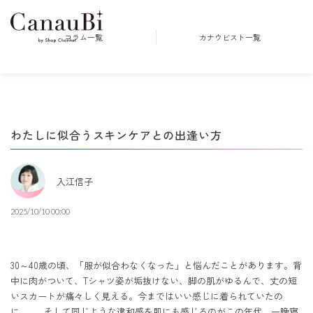
コラム一覧
カナウビスト一覧
わたしに似合うスキンケアとの出逢い方
入江信子
2025/10/10 00:00
30～40歳の頃、「服が似合わなくなった」と悩んだことがあります。背
中に肉がついて、Tシャツ姿が垢抜けない、脚の肌がゆるんで、丈の短
いスカートが痛々しく見える。今まではいい感じに着られていたの
に……。そして同じような違和感を肌にも感じるのがこの年代。一晩寝