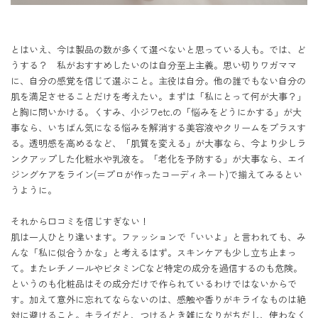
とはいえ、今は製品の数が多くて選べないと思っている人も。では、ど
うする？　私がおすすめしたいのは自分至上主義。思い切りワガママ
に、自分の感覚を信じて選ぶこと。主役は自分。他の誰でもない自分の
肌を満足させることだけを考えたい。まずは「私にとって何が大事？」
と胸に問いかける。くすみ、小ジワetc.の「悩みをどうにかする」が大
事なら、いちばん気になる悩みを解消する美容液やクリームをプラスす
る。透明感を高めるなど、「肌質を変える」が大事なら、今より少しラ
ンクアップした化粧水や乳液を。「老化を予防する」が大事なら、エイ
ジングケアをライン(＝プロが作ったコーディネート)で揃えてみるとい
うように。

それから口コミを信じすぎない！　

肌は一人ひとり違います。ファッションで「いいよ」と言われても、み
んな「私に似合うかな」と考えるはず。スキンケアも少し立ち止まっ
て。またレチノールやビタミンCなど特定の成分を過信するのも危険。
というのも化粧品はその成分だけで作られているわけではないからで
す。加えて意外に忘れてならないのは、感触や香りがキライなものは絶
対に避けること。キライだと、つけるとき雑になりがちだし、使わなく