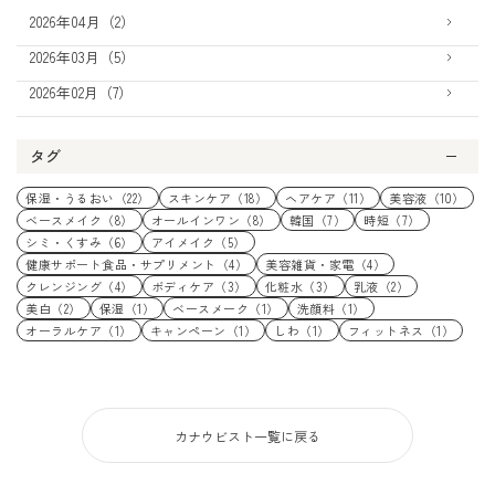
2026年04月（2）
2026年03月（5）
2026年02月（7）
タグ
保湿・うるおい（22）
スキンケア（18）
ヘアケア（11）
美容液（10）
ベースメイク（8）
オールインワン（8）
韓国（7）
時短（7）
シミ・くすみ（6）
アイメイク（5）
健康サポート食品・サプリメント（4）
美容雑貨・家電（4）
クレンジング（4）
ボディケア（3）
化粧水（3）
乳液（2）
美白（2）
保湿（1）
ベースメーク（1）
洗顔料（1）
オーラルケア（1）
キャンペーン（1）
しわ（1）
フィットネス（1）