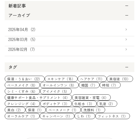
新着記事
アーカイブ
2026年04月（2）
2026年03月（5）
2026年02月（7）
タグ
保湿・うるおい（22）
スキンケア（18）
ヘアケア（11）
美容液（10）
ベースメイク（8）
オールインワン（8）
韓国（7）
時短（7）
シミ・くすみ（6）
アイメイク（5）
健康サポート食品・サプリメント（4）
美容雑貨・家電（4）
クレンジング（4）
ボディケア（3）
化粧水（3）
乳液（2）
美白（2）
保湿（1）
ベースメーク（1）
洗顔料（1）
オーラルケア（1）
キャンペーン（1）
しわ（1）
フィットネス（1）