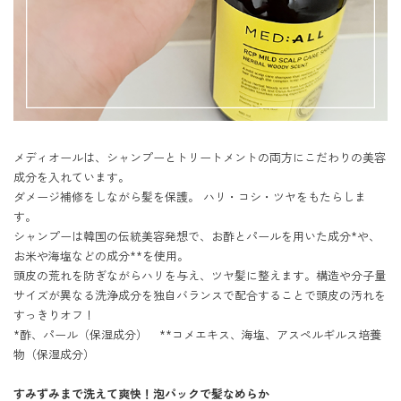
メディオールは、シャンプーとトリートメントの両方にこだわりの美容
成分を入れています。

ダメージ補修をしながら髪を保護。 ハリ・コシ・ツヤをもたらしま
す。

シャンプーは韓国の伝統美容発想で、お酢とパールを用いた成分*や、
お米や海塩などの成分**を使用。

頭皮の荒れを防ぎながらハリを与え、ツヤ髪に整えます。構造や分子量
サイズが異なる洗浄成分を独自バランスで配合することで頭皮の汚れを
すっきりオフ！

*酢、パール（保湿成分）　**コメエキス、海塩、アスペルギルス培養
物（保湿成分）

すみずみまで洗えて爽快！泡パックで髪なめらか