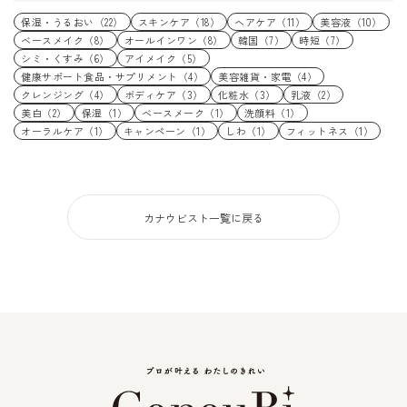
保湿・うるおい（22）
スキンケア（18）
ヘアケア（11）
美容液（10）
ベースメイク（8）
オールインワン（8）
韓国（7）
時短（7）
シミ・くすみ（6）
アイメイク（5）
健康サポート食品・サプリメント（4）
美容雑貨・家電（4）
クレンジング（4）
ボディケア（3）
化粧水（3）
乳液（2）
美白（2）
保湿（1）
ベースメーク（1）
洗顔料（1）
オーラルケア（1）
キャンペーン（1）
しわ（1）
フィットネス（1）