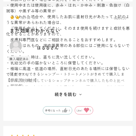
・使用中または使用後に、赤み・はれ・かゆみ・刺激・色抜け（白
斑等）や黒ずみ等の異常が
あらわれた場合や、使用したお肌に直射日光があたって上記のよ
2026.4.29
うな異常があらわれた場合は、
ご使用を中止してください。そのまま使用を続けますと症状を悪
まだ効果がわからない
化させることがありますので、
皮膚科専門医などにご相談されることをおすすめします。
・キズ、はれもの、湿疹等異常のある部位にはご使用にならないで
はるるさん
ください。
・目に入った時は、直ちに洗い流してください。
・乳幼児の手の届かないところに保管してください。
・極端に高温・低温の場所、直射日光のあたる場所には保管しない
頭皮ケアができるシャンプー・トリートメントがきめてで購入しま
でください。
【原産国（地）】
した。現在使用しているショップチャンネルで購入したものと比べ
・韓国製
て、髪の洗い上がりにしっとり感が今一つ。頭皮についてはまだ効
果が見いだせないです。2セット使い続けたときにその効果が出る
続きを読む
のだろうか？
参考になった
0
Like!
0