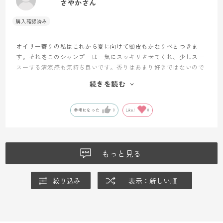
さやかさん
オイリー寄りの私はこれから夏に向けて頭皮もかなりべとつきま
す。それをこのシャンプーは一気にスッキリさせてくれ、少しスー
スーする清涼感も気持ち良いです。香りはあまり好きではないので
すが、その使用感にハマっています。もちろん男性にもお勧めでき
続きを読む
る使用感、香りです。トリートメントははっきり言って、これで大
丈夫？と思うくらい心もとない感じで洗い上がりもトゥルトゥルと
いうわけではないのですが、髪を乾かすととてもサラサラしている
参考になった
0
Like!
0
ことに気が付きます。ここのところ最安値がずっと続いているので
とってもお勧めです。
もっと見る
絞り込み
表示：新しい順