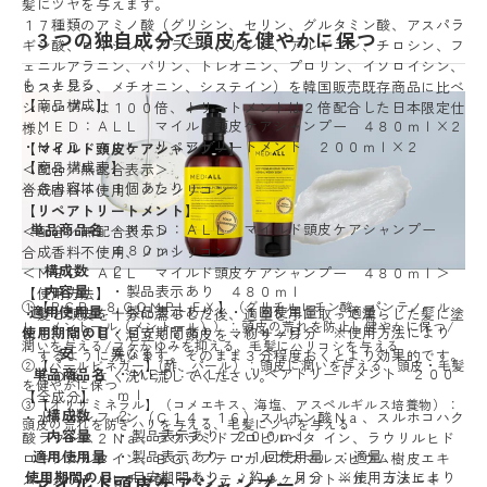
髪にツヤを与えます。
１７種類のアミノ酸（グリシン、セリン、グルタミン酸、アスパラ
３つの独自成分で頭皮を健やかに保つ
ギン酸、ロイシン、アラニン、リシン、アルギニン、チロシン、フ
ェニルアラニン、バリン、トレオニン、プロリン、イソロイシン、
もっと見る
ヒスチジン、メチオニン、システイン）を韓国販売既存商品に比べ
【商品構成】
シャンプーは１００倍、トリートメントは２倍配合した日本限定仕
・ＭＥＤ：ＡＬＬ マイルド頭皮ケアシャンプー ４８０ｍｌ×２
様。
・ＭＥＤ：ＡＬＬ リペアトリートメント ２００ｍｌ×２
【マイルド頭皮ケアシャンプー】
【商品構成表】
＜配合／無配合表示＞
※各内容は、１個あたり
合成香料不使用、ノンシリコン
【リペアトリートメント】
単品商品名
・ＭＥＤ：ＡＬＬ マイルド頭皮ケアシャンプー
＜配合／無配合表示＞
４８０ｍｌ
合成香料不使用、ノンシリコン
構成数
２
＜ＭＥＤ：ＡＬＬ マイルド頭皮ケアシャンプー ４８０ｍｌ＞
内容量
・製品表示あり ４８０ｍｌ
【使用方法】
①【ＲＣＰ－８ ＣＯＭＰＬＥＸ】（グリチルレチン酸、パンテノール、
適用使用量
・製品表示あり ・１回使用量 ：適量
・髪と頭皮を十分に濡らした後、適量を手に取って濡らした髪に塗
Ｌ－メントール（メントール））：頭皮の荒れを防止し健やかに保つ/
使用期間の目
・目安期間あり ：約４ヶ月分 ※使用方法により
布し、やさしく泡立てて頭皮をマッサージ
潤いを与える/フケかゆみを抑える、毛髪にハリコシを与える
安
異なる
するように洗います。そのまま３分程度おくとより効果的です。
②【パールビネガー】(酢、パール）：頭皮に潤いを与える、頭皮・毛髪
単品商品名
・ＭＥＤ：ＡＬＬ リペアトリートメント ２００
その後、よく洗い流してください。
を健やかに保つ
ｍｌ
【全成分】
③【オリザミネラル】（コメエキス、海塩、アスペルギルス培養物）：
構成数
２
・水、オレフィン（Ｃ１４－１６）スルホン酸Ｎａ、スルホコハク
頭皮の荒れを防ぎハリを与える、毛髪にツヤを与える
内容量
・製品表示あり ２００ｍｌ
酸ラウレス２Ｎａ、ラウラミドプロピルベタ イン、ラウリルヒド
適用使用量
・製品表示あり ・１回使用量 ：適量
ロキシスルタイン、ＢＧ、プテロカルプスマルスピウム樹皮エキ
使用期間の目
・目安期間あり ：約４ヶ月分 ※使用方法により
ス、グリチルレチン酸、パ ンテノール、メントール、コメエキ
マイルド頭皮ケアシャンプー