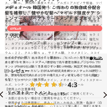
安
異なる
ス、パール、ライチー果皮エキス、アルガニアスピノサ核油、ツバ
メディオール 韓国発！ こだわりの独自成分配合
キ種子油 、アボカド油、ワサビノキ種子油、加水分解ダイズタン
髪を補修し、健やかな髪へ マイルド頭皮ケア シ
パク、カラスムギタンパクエキス、ダイズタンパク、レ ウコノス
トック／ダイコン根発酵液、乳タンパク、海塩、アスペルギルス培
ャンプー＆ リペアトリートメント 各２本セット
養物、加水分解エンドウタンパク、 ラベンダー油、キラヤ樹皮エ
メーカー希望小売価格26,400円（税込）
キス、ワサビノキ種子エキス、オレンジ果皮油、ビルベリー果実／
69%off
葉エキス、ダイ ズ種子エキス、オリーブ果実油、セイヨウヤブイ
7,980
チゴ果実エキス、ゴマ種子エキス、スクワラン、シア脂、セラ ミ
ドＮＰ、デシルグルコシド、ヤシ油アルキルグルコシド、塩化Ｎ
ａ、カプリリルグリコール、クエン酸、エチ ルヘキシルグリセリ
このブランドの商品一覧を見る
ン、ポリクオタニウム－１０、ラウラミドＭＩＰＡ、ポリクオタニ
ウム－２２、クエン酸Ｎ ａ、サリチル酸、トロメタミン、ココイ
ルイセチオン酸Ｎａ、フィチン酸Ｎａ、１，２－ヘキサンジオー
独自成分を配合し、洗浄成分にも徹底的にこだわった、髪を補修し、頭
ル、グ リセリン、トコフェロール、ソルビトール、グリシン、セ
皮を健やかに保つシャンプー。濃密泡で洗う濃密泡製法。しなやかでツ
リン、グルタミン酸、アスパラギン酸、ロイシン、プ ロパンジオ
ヤ、コシのある仕上がりを目指しているのが特徴。韓国大手化粧品製造
レビュー
メーカー“コスマックス”。約800人の研究員を持つコスマックス研究
ール、アラニン、リシン、アルギニン、チロシン、フェニルアラニ
所、頭皮毛髪研究員たちが27年の歳月をかけ、研究し続けてきた頭皮・
ン、プロリン、トレオニン、バリ ン、イソロイシン、コハク酸２
毛髪スペシャルレシピを採用。
Ｎａ、ヒスチジン、酢、システイン、メチオニン、フィトステロー
4.3
ルズ、レシチ ン、エタノール、フェノキシエタノール
【使用上の注意事項】
リペアトリートメント
・お肌に異常が生じていないかよく注意してご使用ください。
15
レビュー件数：
件
・お肌に合わない場合はご使用を中止してください。
・使用中または使用後に、赤み・はれ・かゆみ・刺激・色抜け（白
★
5
(8)
独自成分を配合し、髪を補修し、ハリコシツヤ髪へ導く、頭皮と毛髪を