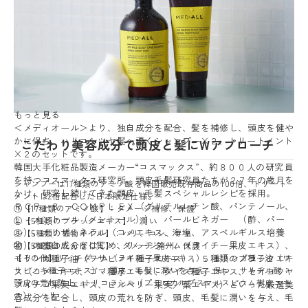
もっと見る
＜メディオール＞より、独自成分を配合、髪を補修し、頭皮を健や
かに保ち、ハリコシツヤ髪へ導くシャンプー×２、トリートメント
こだわり美容成分で頭皮と髪にWアプローチ
×２のセットです。
韓国大手化粧品製造メーカー“コスマックス”、約８００人の研究員
を持つコスマックス研究所、頭皮毛髪研究員たちが２７年の歳月を
シャンプーは17種類のアミノ酸を韓国販売既存商品の100倍、トリート
かけ、研究し続けてきた頭皮・毛髪スペシャルレシピを採用。
メントは2倍配合した日本限定仕様。
ＲＣＰ－８ ＣＯＭＰＬＥＸ（グリチルレチン酸、パンテノール、
①【17種類のアミノ酸】：ダメージ補修、保護
Ｌ－メントール（メントール））、パールビネガー （酢、パー
②【5種類のブラックエキス】：潤い
ル）、オリザミネラル（コメエキス、海塩、アスペルギルス培養
③【5種類の植物オイル】：ハリ、コシ、ツヤ
物）の独自成分をはじめ、リッチダーム（ライチー果皮エキス）、
④【5種類のたんぱく質】：ダメージ諸州、保護
モリンガ種子油（ワサビノキ種子エキス）、５種類のブラックエキ
【その他】リッチダーム（ライチー果皮エキス）、モリンガ種子油（ワ
サビノキ種子エキス）：頭皮・毛髪に潤いを与え、保つ サリチル酸：
ス（コメエキス、ゴマ種子エキス、ダイズ種子エキス、セイヨウヤ
頭皮の荒れ防止、トリコラシル（プテロカルプスマルスピウム樹皮エキ
ブイチゴ果実エキス、ビルベリー果実／葉エキス）といった厳選美
ス）：ハリ
容成分を配合し、頭皮の荒れを防ぎ、頭皮、毛髪に潤いを与え、毛