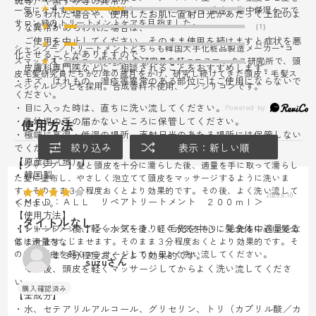
斑等）や黒ずみ等の異常が
★
4
一気にケアするリペア（補修）トリートメント。濃密・集中保湿ケアで
(5)
あらわれた場合や、使用したお肌に直射日光があたって上記のよ
サロン級のトリートメントケアを目指ました。
★
3
うな異常があらわれた場合は、
(1)
ご使用を中止してください。そのまま使用を続けますと症状を悪
★
2
(1)
シャンプー／トリートメントどちらも韓国大手化粧品製造メーカー“コ
化させることがありますので、
スマックス”が持つ、約800人の研究員を持つコスマックス研究所で、頭
★
1
(0)
皮膚科専門医などにご相談されることをおすすめします。
皮毛髪研究員たちが27年の歳月をかけ、研究し続けてきた頭皮・毛髪ス
・キズ、はれもの、湿疹等異常のある部位にはご使用にならないで
ペシャルレシピを採用。合成香料不使用、ノンシリコンです。
ください。
・目に入った時は、直ちに洗い流してください。
・乳幼児の手の届かないところに保管してください。
使用方法
・極端に高温・低温の場所、直射日光のあたる場所には保管しない
絞り込み
表示：新しい順
でください。
【原産国（地）】
【シャンプー】髪と頭皮を十分に濡らした後、適量を手に取って濡らし
・韓国製
た髪に塗布し、やさしく泡立てて頭皮をマッサージするように洗いま
す。そのまま３分程度おくとより効果的です。その後、よく洗い流して
2026.6.10
＜ＭＥＤ：ＡＬＬ リペアトリートメント ２００ｍｌ＞
ください。
【使用方法】
タイトルなし
・シャンプー後、軽く水気をきり、毛先を中心に髪全体に適量をな
【トリートメント】シャンプー後、軽く水気をきり、毛先を中心に髪全
体に適量をなじませます。そのまま３分程度おくとより効果的です。そ
じませます。
の後、頭皮を軽くマッサージしてからよく洗い流してください。
そのまま３分程度おくとより効果的です。
suzuさん
その後、頭皮を軽くマッサージしてからよく洗い流してくださ
い。
【全成分】
・水、セテアリルアルコール、グリセリン、トリ（カプリル酸／カ