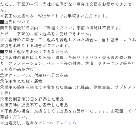
ただし、下記①～⑤、当社に在庫がない場合は交換をお受けできませ
ん。
※初回の交換のみ、Webサイトでお手続きいただけます。
■返品について
商品到着後30日以内にご発送ください。事前の連絡は不要です。
ただし、下記①～⑥は返品をお受けできません。
※お客様のご都合にて、返品を繰返しされた場合は、当社基準によりお
取引をお断りする場合がございます。
■交換・返品をお受けできない商品
①お客様の責任により汚損・破損した商品（タバコ・香水等の匂い移
り、ファンデーション、ペット毛等の付着、洗濯、クリーニング等を行
った衣料品を含む）
②タグ・ラベル、付属品不足の商品
③使用された靴・履物
④試用の範囲を超えて消費された商品（化粧品、健康食品、サプリメン
ト等）
⑤商品到着後30日を経過した商品
⑥販売時に返品不可と表示した商品
※不良品の場合、交換もしくは返品をお受けいたします。お電話にてご
連絡ください。
※返送方法、返金などについては
こちら