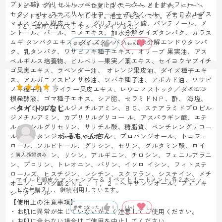
プリン酸）グリセリル、ベヘントリモニウム メトサルフェート、
リピートです。シャンプーは夏に良く、スーッとします。トリート
セタノール、ステアリルアルコール、エタノール、プテロカルプス
メントをするとシットリします。泡立ちも良いです。どちらかと言
マルスピウム樹皮エキス 、グリチルレチン酸、パンテノール、メ
うと、濃厚ではなく、サッパリタイプかな。
ントール、パール、コメエキス、加水分解ダイズタンパク、カラス
ムギ タンパクエキス、ダイズタンパク、加水分解エンドウタンパ
参考になった
0
Like!
0
ク、乳タンパク、ワサビノキ種子エキス、オリーブ 果実油、アス
ペルギルス培養物、ビルベリー果実／葉エキス、セイヨウヤブイチ
ゴ果実エキス、ラベンダー油、 オレンジ果皮油、ダイズ種子エキ
ス、アルガニアスピノサ核油、ツバキ種子油、アボカド油、ワサビ
ノキ種子油 、ライチー果皮エキス、レウコノストック／ダイコン
2026.6.5
根発酵液、ゴマ種子エキス、シア脂、セラミドＮＰ、酢、 海塩、
タイトルなし
ベヘナミドプロピルジメチルアミン、ＢＧ、ステアラミドプロピル
ジメチルアミン、カプリリルグリコー ル、アスパラギン酸、エチ
ルヘキシルグリセリン、サリチル酸、糖脂質、ペンチレングリコー
ふるちゃんさん
ル、オクタンジオ ール、ビオチン、プロパンジオール、トコフェ
ロール、ソルビトール、グリシン、セリン、グルタミン酸、ロイ
シン、アラニン、リシン、アルギニン、チロシン、フェニルアラニ
ン、プロリン、トレオニン、バリン、イソロ イシン、フィトステ
ロールズ、ヒスチジン、レシチン、スクワラン、システイン、メチ
マイルド頭皮ケア シャンプー＆ リペアトリートメント 各２本セッ
オニン、コハク酸２Ｎａ 、１，２－ヘキサンジオール、フェノキ
ト昨年購入し、継続利用しています。
シエタノール
【使用上の注意事項】
参考になった
0
Like!
0
・お肌に異常が生じていないかよく注意してご使用ください。
・お肌に合わない場合はご使用を中止してください。