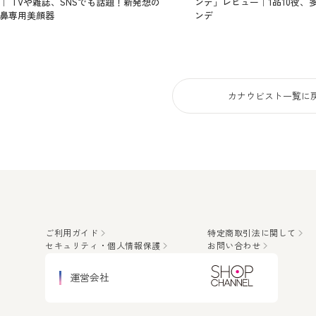
｜ TVや雑誌、SNSでも話題！新発想の
ンデ」レビュー｜1品10役、
鼻専用美顔器
ンデ
ご利用ガイド
特定商取引法に関して
セキュリティ・個人情報保護
お問い合わせ
運営会社