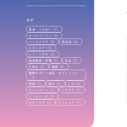
タグ
保湿・うるおい（7）
オールインワン（5）
ベースメイク（5）
美容液（4）
スキンケア（3）
シミ・くすみ（3）
美容雑貨・家電（2）
乳液（2）
化粧水（2）
韓国（2）
健康サポート食品・サプリメント
（1）
時短（1）
美白（1）
しわ（1）
キャンペーン（1）
ヘアケア（1）
ベースメーク（1）
ボディケア（1）
アイメイク（1）