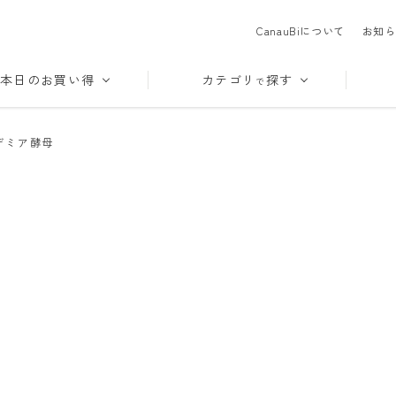
CanauBiについて
お知ら
本日のお買い得
カテゴリ
探す
で
デミア酵母