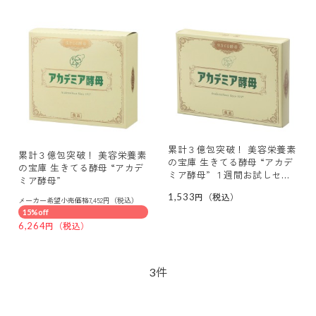
累計３億包突破！ 美容栄養素
累計３億包突破！ 美容栄養素
の宝庫 生きてる酵母 “アカデ
の宝庫 生きてる酵母 “アカデ
ミア酵母” １週間お試しセッ
ミア酵母”
ト
1,533
メーカー希望小売価格7,452円（税込）
15%off
6,264
件
3