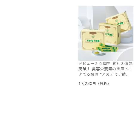
デビュー２０周年 累計３億包
突破！ 美容栄養素の宝庫 生
きてる酵母 “アカデミア酵母”
３箱セット
17,280